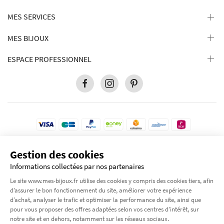
MES SERVICES
MES BIJOUX
ESPACE PROFESSIONNEL
Gestion des cookies
Pour votre protection, ce site est sécurisé par le niveau de cryptage le plus élevé
disponible. Transaction 100% sécurisé.
Informations collectées par nos partenaires
© 2012-2026 Tous droits réservés
Mes-bijoux.fr
Le site www.mes-bijoux.fr utilise des cookies y compris des cookies tiers, afin
by Moode International.
d’assurer le bon fonctionnement du site, améliorer votre expérience
d’achat, analyser le trafic et optimiser la performance du site, ainsi que
pour vous proposer des offres adaptées selon vos centres d’intérêt, sur
notre site et en dehors, notamment sur les réseaux sociaux.