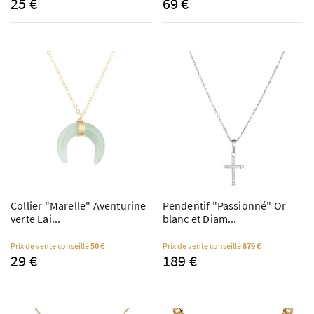
25 €
69 €
Collier "Marelle" Aventurine
Pendentif "Passionné" Or
verte Lai...
blanc et Diam...
Prix de vente conseillé
50 €
Prix de vente conseillé
879 €
29 €
189 €