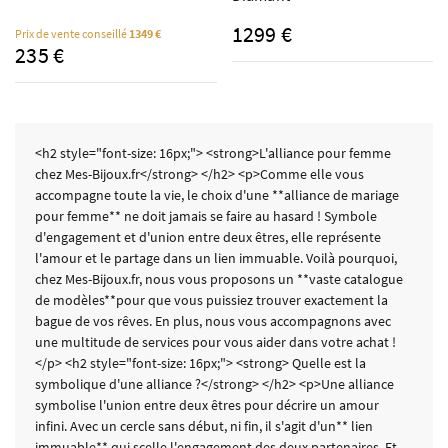
1299 €
Prix de vente conseillé
1349 €
235 €
<h2 style="font-size: 16px;"> <strong>L'alliance pour femme
chez Mes-Bijoux.fr</strong> </h2> <p>Comme elle vous
accompagne toute la vie, le choix d'une **alliance de mariage
pour femme** ne doit jamais se faire au hasard ! Symbole
d'engagement et d'union entre deux êtres, elle représente
l'amour et le partage dans un lien immuable. Voilà pourquoi,
chez Mes-Bijoux.fr, nous vous proposons un **vaste catalogue
de modèles**pour que vous puissiez trouver exactement la
bague de vos rêves. En plus, nous vous accompagnons avec
une multitude de services pour vous aider dans votre achat !
</p> <h2 style="font-size: 16px;"> <strong> Quelle est la
symbolique d'une alliance ?</strong> </h2> <p>Une alliance
symbolise l'union entre deux êtres pour décrire un amour
infini. Avec un cercle sans début, ni fin, il s'agit d'un** lien
immuable** qui scelle l'engagement des deux partenaires. Et