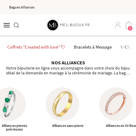
Bagues Alliances
0
Coffrets "Created with love" 💘
Bracelets à Message
✨ Char
NOS ALLIANCES
Notre bijouterie en ligne vous accompagne dans votre choix du bijou
idéal de la demande en mariage à la cérémonie de mariage. La bague
Alliance en or ou en argent sertie de diamant ou sans pierre est le
symbole de votre amour.
Alliances pierres
Alliances sans pierre
Alliances en Or Ros
précieuses