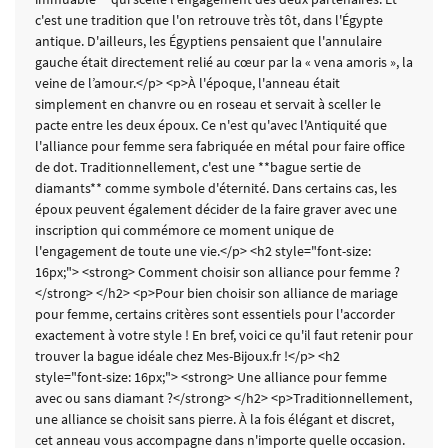
c'est une tradition que l'on retrouve très tôt, dans l'Égypte
antique. D'ailleurs, les Égyptiens pensaient que l'annulaire
gauche était directement relié au cœur par la « vena amoris », la
veine de l’amour.</p> <p>À l'époque, l'anneau était
simplement en chanvre ou en roseau et servait à sceller le
pacte entre les deux époux. Ce n'est qu'avec l'Antiquité que
l'alliance pour femme sera fabriquée en métal pour faire office
de dot. Traditionnellement, c'est une **bague sertie de
diamants** comme symbole d'éternité. Dans certains cas, les
époux peuvent également décider de la faire graver avec une
inscription qui commémore ce moment unique de
l'engagement de toute une vie.</p> <h2 style="font-size:
16px;"> <strong> Comment choisir son alliance pour femme ?
</strong> </h2> <p>Pour bien choisir son alliance de mariage
pour femme, certains critères sont essentiels pour l'accorder
exactement à votre style ! En bref, voici ce qu'il faut retenir pour
trouver la bague idéale chez Mes-Bijoux.fr !</p> <h2
style="font-size: 16px;"> <strong> Une alliance pour femme
avec ou sans diamant ?</strong> </h2> <p>Traditionnellement,
une alliance se choisit sans pierre. À la fois élégant et discret,
cet anneau vous accompagne dans n'importe quelle occasion.