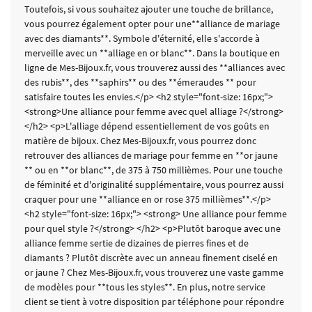
Toutefois, si vous souhaitez ajouter une touche de brillance,
vous pourrez également opter pour une**alliance de mariage
avec des diamants**. Symbole d'éternité, elle s'accorde à
merveille avec un **alliage en or blanc**. Dans la boutique en
ligne de Mes-Bijoux.fr, vous trouverez aussi des **alliances avec
des rubis**, des **saphirs** ou des **émeraudes ** pour
satisfaire toutes les envies.</p> <h2 style="font-size: 16px;">
<strong>Une alliance pour femme avec quel alliage ?</strong>
</h2> <p>L'alliage dépend essentiellement de vos goûts en
matière de bijoux. Chez Mes-Bijoux.fr, vous pourrez donc
retrouver des alliances de mariage pour femme en **or jaune
** ou en **or blanc**, de 375 à 750 millièmes. Pour une touche
de féminité et d'originalité supplémentaire, vous pourrez aussi
craquer pour une **alliance en or rose 375 millièmes**.</p>
<h2 style="font-size: 16px;"> <strong> Une alliance pour femme
pour quel style ?</strong> </h2> <p>Plutôt baroque avec une
alliance femme sertie de dizaines de pierres fines et de
diamants ? Plutôt discrète avec un anneau finement ciselé en
or jaune ? Chez Mes-Bijoux.fr, vous trouverez une vaste gamme
de modèles pour **tous les styles**. En plus, notre service
client se tient à votre disposition par téléphone pour répondre