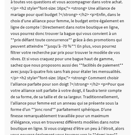
à toutes vos questions et vous accompagner dans votre achat.
</p> <h2 style="font-size: 16px;"> <strong> Une alliance de
mariage pour quel budget ?</strong> </h2> <p>Enfin, dans le
choix d'une alliance pour femme, le budget entre également en
ligne de compte ! Directement dans notre boutique en ligne,
vous pourrez donc trouver la bague qui vous convient à un
**prix défiant toute concurrence** grâce à des promotions qui
peuvent atteindre **jusqu'à -70 %**! En plus, vous pourrez
filtrer votre recherche par prix pour trouver le modèle de vos
rêves. Et si vous craquez pour une bague haut de gamme,
sachez que nous proposons aussi des **facilités de paiement**
avec jusqu'à quatre fois sans frais pour étaler les mensualités.
</p> <h2 style="font-size: 16px;"> <strong> Comment choisir
l'alliance parfaite pour son doigt ?</strong> </h2> <p>Pour que
votre alliance soit parfaite à votre doigt, il faudra tenir compte
de sa forme, de sa taille et de sa largeur. Traditionnellement,
l'alliance pour femme est un anneau qui se présente sous la
forme d'un **jonc rond** parfaitement sphérique. D'une
finesse remarquablement travaillée pour un maximum
d'élégance, vous en trouverez différents modèles dans notre
boutique en ligne. Si vous craignez d'être un peu à l'étroit, alors
vous pourrez également vous tourner vers le **demi-jonc**