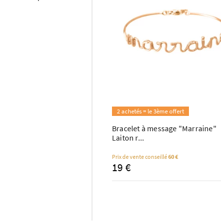
2 achetés = le 3ème offert
Bracelet à message "Marraine"
Laiton r...
Prix de vente conseillé
60 €
19 €