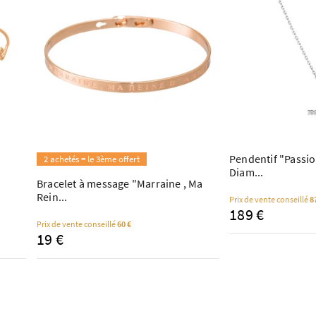
Pendentif "Passio
2 achetés = le 3ème offert
Diam...
Bracelet à message "Marraine , Ma
Rein...
Prix de vente conseillé
8
189 €
Prix de vente conseillé
60 €
19 €