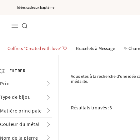
Idées cadeaux baptême
Coffrets "Created with love" 💘
Bracelets à Message
✨ Char
FILTRER
Vous êtes à la recherche d'une idée 
médaille.
Prix
Type de bijou
Résultats trouvés :
3
Matière principale
Couleur du métal
Nom de la pierre