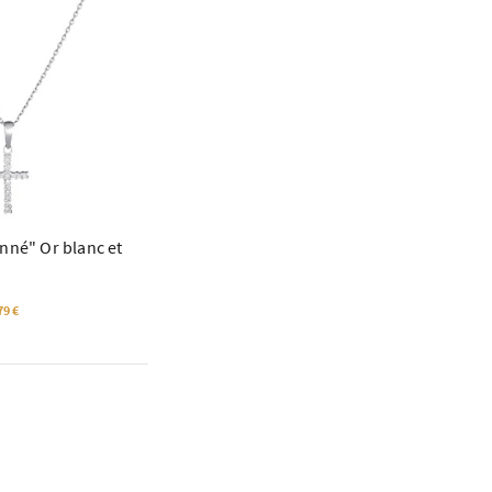
nné" Or blanc et
79 €