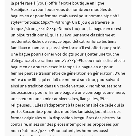
la perle rare à (vous) offrir ? Notre boutique en ligne
Mesbijoux.fr a réuni pour vous de nombreux modèles de
bagues en or pour femme, mais aussi pour homme.</p> <h2
style="font-size: 16px;"> <strong> Un bijou qui traverse le
temps</strong> </h2> <p>Depuis toujours, la bague en or est
un bijou traditionnel, qui a su évoluer entre classicisme et
modernité. Riche de sens, ce bijou délicat renforce les liens
familiaux ou amicaux, aussi bien lorsqu’il est offert que porté.
Une bague pourra orner vos doigts pour ajouter une touche
d’élégance et de raffinement.</p> <p>Plus ou moins discrète, la
bague en or a su traverser le temps. La bague en or pour
femme peut se transmettre de génération en génération. D’une
mère à une fille, qui en fait de même à son tour, poursuivant
ainsi une tradition dans un cercle vertueux. Nombreuses sont
les occasions pour offrir une bague à une compagne, une mère,
une sœur ou une amie : anniversaires, fiançailles, fêtes
religieuses… Elles s’adapteront à la personnalité de celle qui la
porte. Succombez pour des modèles fantaisie, jouant sur des
formes originales ou la disposition irrégulières des pierres. Au
contraire, misez sur des pièces intemporelles proposées par
nos créateurs.</p> <p>Pour autant, les hommes aussi