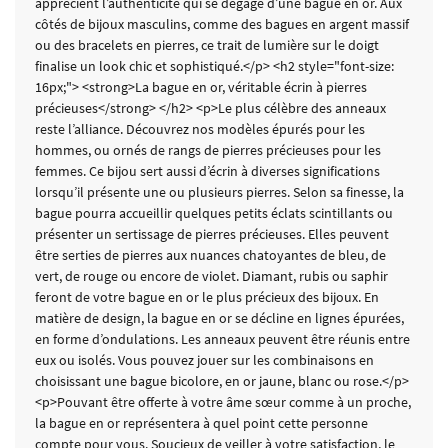
apprécient l’authenticité qui se dégage d’une bague en or. Aux
côtés de bijoux masculins, comme des bagues en argent massif
ou des bracelets en pierres, ce trait de lumière sur le doigt
finalise un look chic et sophistiqué.</p> <h2 style="font-size:
16px;"> <strong>La bague en or, véritable écrin à pierres
précieuses</strong> </h2> <p>Le plus célèbre des anneaux
reste l’alliance. Découvrez nos modèles épurés pour les
hommes, ou ornés de rangs de pierres précieuses pour les
femmes. Ce bijou sert aussi d’écrin à diverses significations
lorsqu’il présente une ou plusieurs pierres. Selon sa finesse, la
bague pourra accueillir quelques petits éclats scintillants ou
présenter un sertissage de pierres précieuses. Elles peuvent
être serties de pierres aux nuances chatoyantes de bleu, de
vert, de rouge ou encore de violet. Diamant, rubis ou saphir
feront de votre bague en or le plus précieux des bijoux. En
matière de design, la bague en or se décline en lignes épurées,
en forme d’ondulations. Les anneaux peuvent être réunis entre
eux ou isolés. Vous pouvez jouer sur les combinaisons en
choisissant une bague bicolore, en or jaune, blanc ou rose.</p>
<p>Pouvant être offerte à votre âme sœur comme à un proche,
la bague en or représentera à quel point cette personne
compte pour vous. Soucieux de veiller à votre satisfaction, le