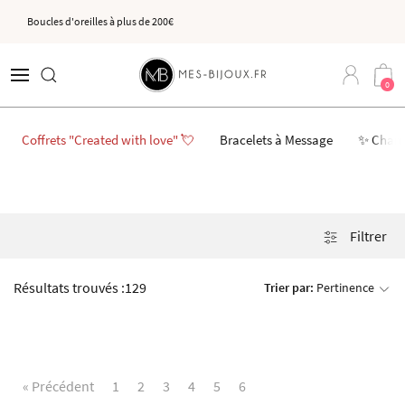
Boucles d'oreilles à plus de 200€
0
Coffrets "Created with love" 💘
Bracelets à Message
✨ Char
Filtrer
Résultats trouvés :
129
Trier par:
Pertinence
« Précédent
1
2
3
4
5
6