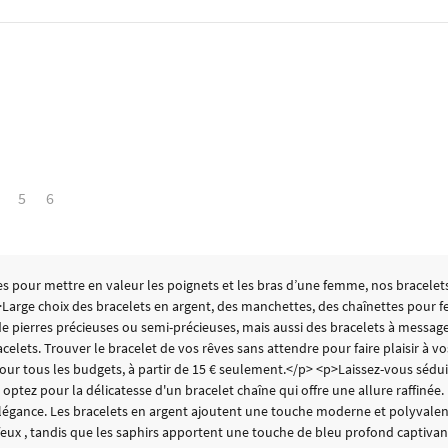
5
6
pour mettre en valeur les poignets et les bras d’une femme, nos bracelets se
p>Large choix des bracelets en argent, des manchettes, des chaînettes pour 
 de pierres précieuses ou semi-précieuses, mais aussi des bracelets à messag
elets. Trouver le bracelet de vos rêves sans attendre pour faire plaisir à vo
 pour tous les budgets, à partir de 15 € seulement.</p> <p>Laissez-vous séd
optez pour la délicatesse d'un bracelet chaîne qui offre une allure raffinée.
l'élégance. Les bracelets en argent ajoutent une touche moderne et polyvalen
feux , tandis que les saphirs apportent une touche de bleu profond captivante.