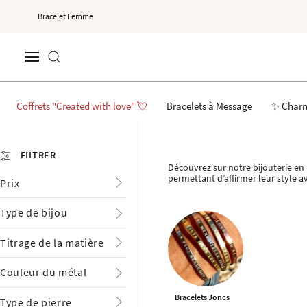
Bracelet Femme
Coffrets "Created with love" 💘
Bracelets à Message
✨ Char
FILTRER
Découvrez sur notre bijouterie en 
permettant d’affirmer leur style a
Prix
Type de bijou
Titrage de la matière
Couleur du métal
Bracelets Joncs
Type de pierre