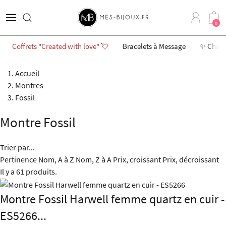
0
Coffrets "Created with love" 💘
Bracelets à Message
✨ Char
Accueil
Montres
Fossil
Montre Fossil
Trier par...
Pertinence
Nom, A à Z
Nom, Z à A
Prix, croissant
Prix, décroissant
Il y a 61 produits.
Montre Fossil Harwell femme quartz en cuir -
ES5266...