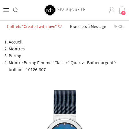
0
Coffrets "Created with love" 💘
Bracelets à Message
✨ Char
Accueil
Montres
Bering
Montre Bering Femme "Classic" Quartz - Boîtier argenté
brillant - 10126-307