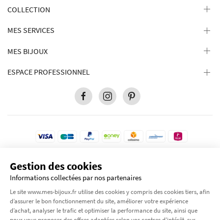
COLLECTION
MES SERVICES
MES BIJOUX
ESPACE PROFESSIONNEL
Gestion des cookies
Pour votre protection, ce site est sécurisé par le niveau de cryptage le plus élevé
disponible. Transaction 100% sécurisé.
Informations collectées par nos partenaires
© 2012-2026 Tous droits réservés
Mes-bijoux.fr
Le site www.mes-bijoux.fr utilise des cookies y compris des cookies tiers, afin
by Moode International.
d’assurer le bon fonctionnement du site, améliorer votre expérience
d’achat, analyser le trafic et optimiser la performance du site, ainsi que
pour vous proposer des offres adaptées selon vos centres d’intérêt, sur