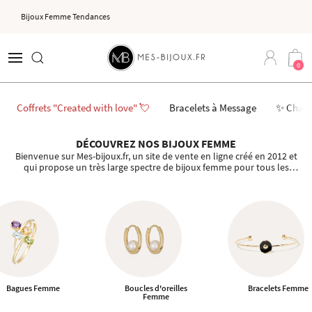
Bijoux Femme Tendances
0
Coffrets "Created with love" 💘
Bracelets à Message
✨ Char
DÉCOUVREZ NOS BIJOUX FEMME
Bienvenue sur Mes-bijoux.fr, un site de vente en ligne créé en 2012 et
qui propose un très large spectre de bijoux femme pour tous les
styles et tous les goûts.
Bagues Femme
Boucles d'oreilles
Bracelets Femme
Femme