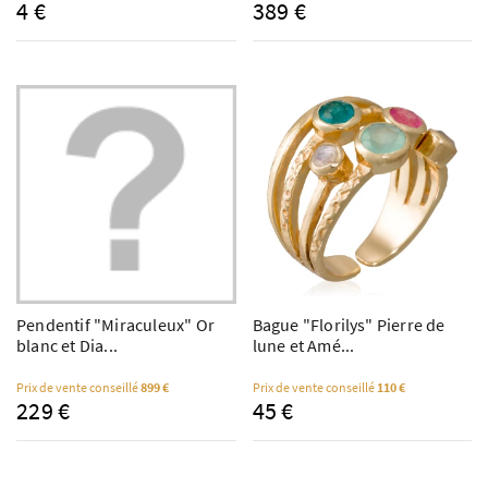
4 €
389 €
Pendentif "Miraculeux" Or
Bague "Florilys" Pierre de
blanc et Dia...
lune et Amé...
Prix de vente conseillé
899 €
Prix de vente conseillé
110 €
229 €
45 €