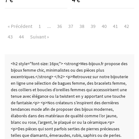
« Précédent
1
...
36
37
38
39
40
41
42
43
44
Suivant »
<h2 style="font-size: 16px;"> <strong>Mes-bijoux.fr propose des
bijoux femme chic, minimalistes ou des pièces plus
excentriques.</strong> </h2> <p>Retrouvez sur notre bijouterie
en ligne une sélection de bagues femme, des bracelets femme,
des colliers et boucles d’oreilles femmes qui accessoirisent une
tenue avec élégance ou la twistent en y apportant une touche
de fantaisie.<p> <p>Nos créateurs s’inspirent des dernières
tendances mode afin de proposer des bijoux modernes,
élaborés dans des matériaux de qualité comme l’or jaune,
blanc ou rose, l’argent, le plaqué or ou la céramique.<p>
<p>Des pièces qui sont parfois serties de pierres précieuses
telles que diamants, émeraudes, rubis, saphirs ou de perles.