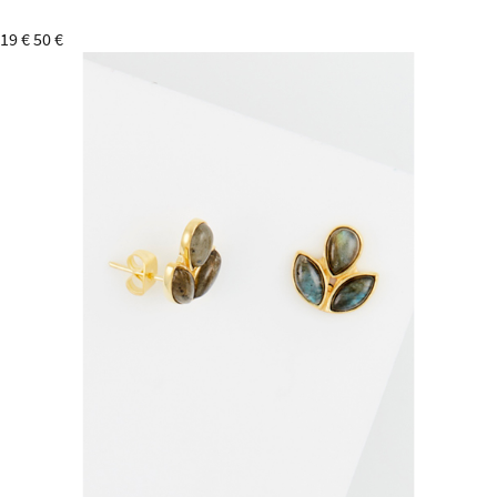
19 €
50 €