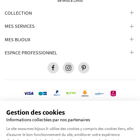
de 9h00 à 13h00
COLLECTION
MES SERVICES
MES BIJOUX
ESPACE PROFESSIONNEL
Gestion des cookies
Pour votre protection, ce site est sécurisé par le niveau de cryptage le plus élevé
disponible. Transaction 100% sécurisé.
Informations collectées par nos partenaires
© 2012-2026 Tous droits réservés
Mes-bijoux.fr
Le site www.mes-bijoux.fr utilise des cookies y compris des cookies tiers, afin
by Moode International.
d’assurer le bon fonctionnement du site, améliorer votre expérience