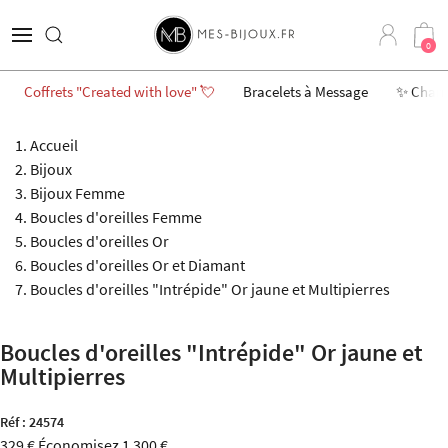
0
Coffrets "Created with love" 💘
Bracelets à Message
✨ Char
Accueil
Bijoux
Bijoux Femme
Boucles d'oreilles Femme
Boucles d'oreilles Or
Boucles d'oreilles Or et Diamant
Boucles d'oreilles "Intrépide" Or jaune et Multipierres
Boucles d'oreilles "Intrépide" Or jaune et
Multipierres
Réf :
24574
329 €
Économisez 1 300 €