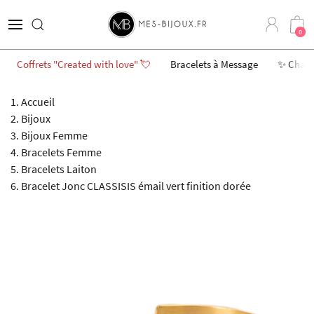
0
Coffrets "Created with love" 💘
Bracelets à Message
✨ Char
Accueil
Bijoux
Bijoux Femme
Bracelets Femme
Bracelets Laiton
Bracelet Jonc CLASSISIS émail vert finition dorée