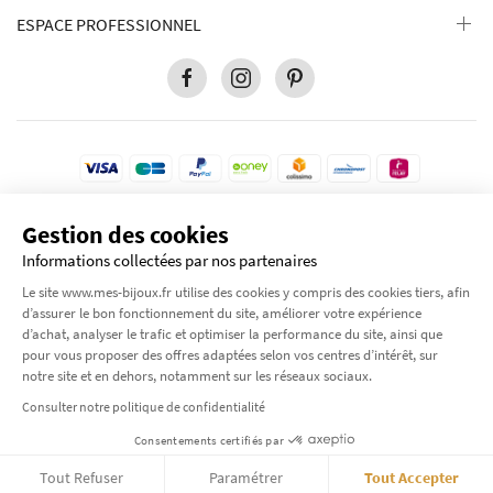
ESPACE PROFESSIONNEL
Gestion des cookies
Pour votre protection, ce site est sécurisé par le niveau de cryptage le plus élevé
disponible. Transaction 100% sécurisé.
Informations collectées par nos partenaires
© 2012-2026 Tous droits réservés
Mes-bijoux.fr
Le site www.mes-bijoux.fr utilise des cookies y compris des cookies tiers, afin
by Moode International.
d’assurer le bon fonctionnement du site, améliorer votre expérience
d’achat, analyser le trafic et optimiser la performance du site, ainsi que
pour vous proposer des offres adaptées selon vos centres d’intérêt, sur
notre site et en dehors, notamment sur les réseaux sociaux.
×
Consulter notre politique de confidentialité
Consentements certifiés par
Je continue mon shopping
Tout Refuser
Paramétrer
Tout Accepter
J’accède à mon panier