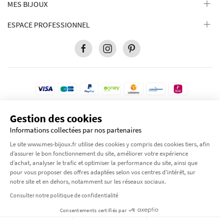
MES BIJOUX
ESPACE PROFESSIONNEL
Gestion des cookies
Pour votre protection, ce site est sécurisé par le niveau de cryptage le plus élevé
disponible. Transaction 100% sécurisé.
Informations collectées par nos partenaires
© 2012-2026 Tous droits réservés
Mes-bijoux.fr
Le site www.mes-bijoux.fr utilise des cookies y compris des cookies tiers, afin
by Moode International.
d’assurer le bon fonctionnement du site, améliorer votre expérience
d’achat, analyser le trafic et optimiser la performance du site, ainsi que
pour vous proposer des offres adaptées selon vos centres d’intérêt, sur
notre site et en dehors, notamment sur les réseaux sociaux.
×
Consulter notre politique de confidentialité
Consentements certifiés par