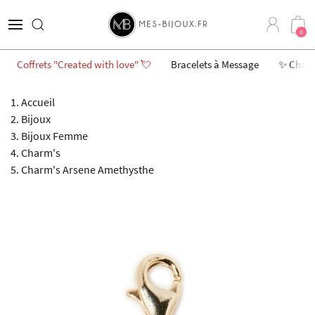
3 achetés = 4ème offert*
0
Coffrets "Created with love" 💘
Bracelets à Message
✨ Char
Accueil
Bijoux
Bijoux Femme
Charm's
Charm's Arsene Amethysthe