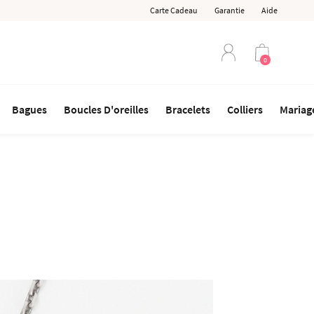
Carte Cadeau
Garantie
Aide
0
Bagues
Boucles D'oreilles
Bracelets
Colliers
Mariage