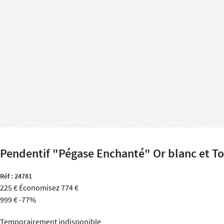
Pendentif "Pégase Enchanté" Or blanc et T
Réf :
24781
225 €
Économisez 774 €
999 €
-77%
Temporairement indisponible