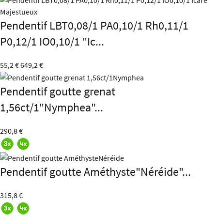
Pendentif LBT0,08/1 PA0,10/1 Rh0,11/1
P0,12/1 IO0,10/1 "Ic...
55,2 €
649,2 €
Pendentif goutte grenat
1,56ct/1"Nymphea"...
290,8 €
Pendentif goutte Améthyste"Néréide"...
315,8 €