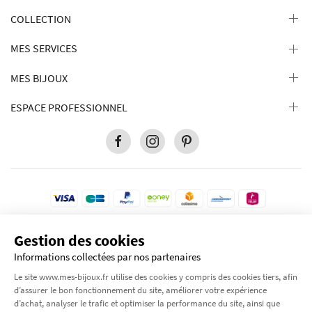
COLLECTION
MES SERVICES
MES BIJOUX
ESPACE PROFESSIONNEL
Gestion des cookies
Pour votre protection, ce site est sécurisé par le niveau de cryptage le plus élevé
disponible. Transaction 100% sécurisé.
Informations collectées par nos partenaires
© 2012-2026 Tous droits réservés
Mes-bijoux.fr
Le site www.mes-bijoux.fr utilise des cookies y compris des cookies tiers, afin
by Moode International.
d’assurer le bon fonctionnement du site, améliorer votre expérience
d’achat, analyser le trafic et optimiser la performance du site, ainsi que