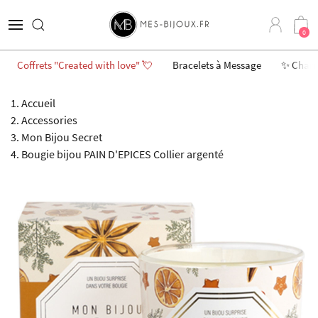
1 achetée = 1 offerte
0
Coffrets "Created with love" 💘
Bracelets à Message
✨ Char
Accueil
Accessories
Mon Bijou Secret
Bougie bijou PAIN D'EPICES Collier argenté