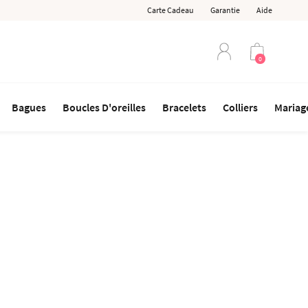
Carte Cadeau
Garantie
Aide
0
Bagues
Boucles D'oreilles
Bracelets
Colliers
Mariage