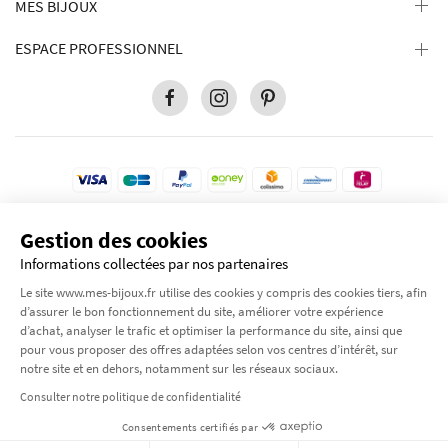
MES BIJOUX
ESPACE PROFESSIONNEL
Gestion des cookies
Pour votre protection, ce site est sécurisé par le niveau de cryptage le plus élevé
disponible. Transaction 100% sécurisé.
Informations collectées par nos partenaires
© 2012-2026 Tous droits réservés
Mes-bijoux.fr
Le site www.mes-bijoux.fr utilise des cookies y compris des cookies tiers, afin
by Moode International.
d’assurer le bon fonctionnement du site, améliorer votre expérience
d’achat, analyser le trafic et optimiser la performance du site, ainsi que
pour vous proposer des offres adaptées selon vos centres d’intérêt, sur
notre site et en dehors, notamment sur les réseaux sociaux.
×
Consulter notre politique de confidentialité
Consentements certifiés par
Je continue mon shopping