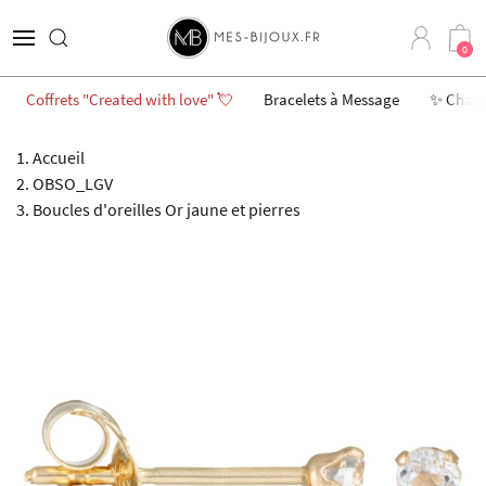
0
Coffrets "Created with love" 💘
Bracelets à Message
✨ Char
Accueil
OBSO_LGV
Boucles d'oreilles Or jaune et pierres