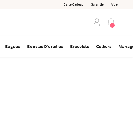
Carte Cadeau
Garantie
Aide
0
Bagues
Boucles D'oreilles
Bracelets
Colliers
Mariage