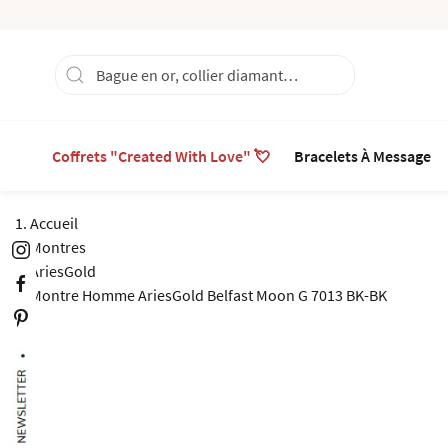
Coffrets "Created With Love" 💘
Bracelets À Message
Accueil
Montres
AriesGold
Montre Homme AriesGold Belfast Moon G 7013 BK-BK