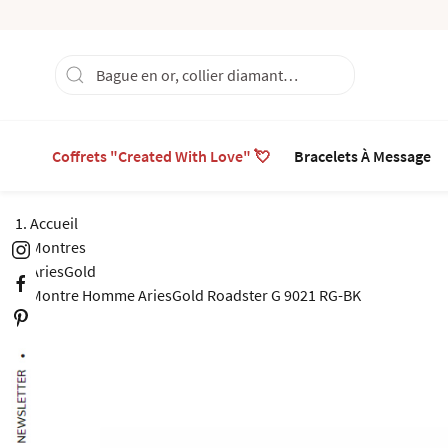
Coffrets "Created With Love" 💘
Bracelets À Message
Accueil
Montres
AriesGold
Montre Homme AriesGold Roadster G 9021 RG-BK