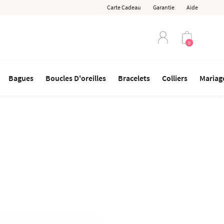
Carte Cadeau
Garantie
Aide
0
Bagues
Boucles D'oreilles
Bracelets
Colliers
Mariage